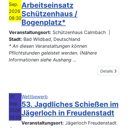
Arbeitseinsatz
Sep.
2026
Schützenhaus /
08:30
Bogenplatz*
Veranstaltungsort:
Schützenhaus Calmbach
|
Stadt:
Bad Wildbad, Deutschland
* An diesen Veranstaltungen können
Pflichtstunden geleistet werden. (Nähere
Informationen siehe Aushang
...
Details
05
Wettbewerb
53. Jagdliches Schießen im
Sep.
2026
Jägerloch in Freudenstadt
08:00
Veranstaltungsort:
Jägerloch Freudenstadt